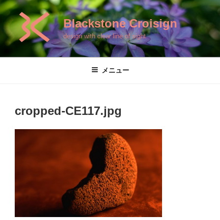
コ
ン
Blackstone Croisign
テ
design with clear line of sight
ン
ツ
へ
メニュー
ス
キ
ッ
cropped-CE117.jpg
プ