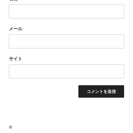
メール
サイト
投
前
前
稿