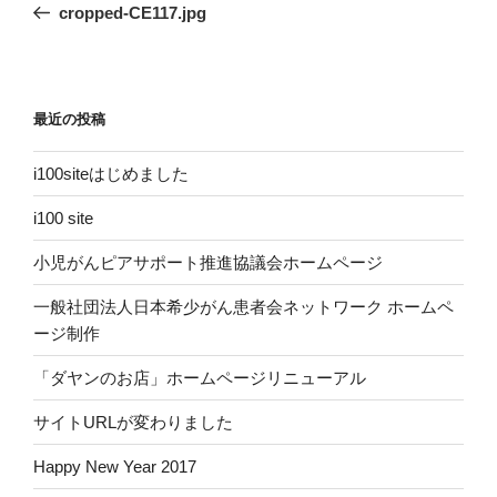
の
cropped-CE117.jpg
ナ
投
ビ
稿
ゲ
ー
最近の投稿
シ
i100siteはじめました
ョ
ン
i100 site
小児がんピアサポート推進協議会ホームページ
一般社団法人日本希少がん患者会ネットワーク ホームペ
ージ制作
「ダヤンのお店」ホームページリニューアル
サイトURLが変わりました
Happy New Year 2017