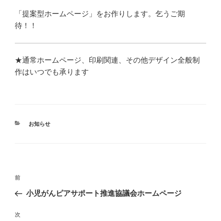
「提案型ホームページ」をお作りします。乞うご期
待！！
★通常ホームページ、印刷関連、その他デザイン全般制
作はいつでも承ります
カ
お知らせ
テ
ゴ
リ
ー
投
前
前
稿
の
小児がんピアサポート推進協議会ホームページ
ナ
投
ビ
稿
次
次