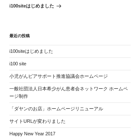
ゲ
の
i100siteはじめました
投
ー
稿
シ
ョ
最近の投稿
ン
i100siteはじめました
i100 site
小児がんピアサポート推進協議会ホームページ
一般社団法人日本希少がん患者会ネットワーク ホームペ
ージ制作
「ダヤンのお店」ホームページリニューアル
サイトURLが変わりました
Happy New Year 2017