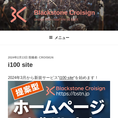
コ
ン
Blackstone Croisign
テ
design with clear line of sight
ン
ツ
へ
メニュー
ス
キ
ッ
投
2024年2月13日
投稿者:
CROISIGN
プ
稿
i100 site
日:
2024年3月から新規サービス”
i100 site
“を始めます！