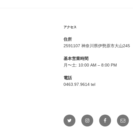
ゲ
ー
シ
アクセス
ョ
住所
ン
2591107 神奈川県伊勢原市大山245
基本営業時間
月〜土: 10:00 AM – 8:00 PM
電話
0463.97.9614 tel
Twitter
Instagram
Facebook
メ
ー
ル