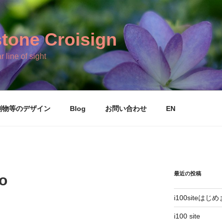
tone Croisign
r line of sight
刷物等のデザイン
Blog
お問い合わせ
EN
最近の投稿
o
i100siteはじ
i100 site