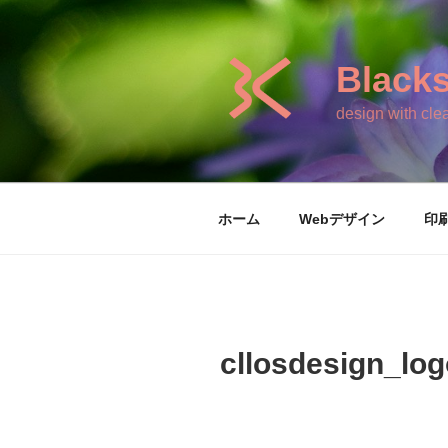
コ
ン
テ
Blacks
ン
ツ
design with clea
へ
ス
キ
ッ
ホーム
Webデザイン
印
プ
cllosdesign_log