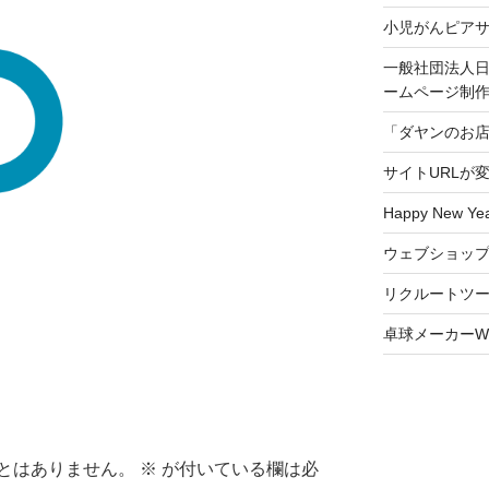
小児がんピア
一般社団法人日
ームページ制
「ダヤンのお
サイトURLが
Happy New Yea
ウェブショッ
リクルートツ
卓球メーカーW
とはありません。
※
が付いている欄は必