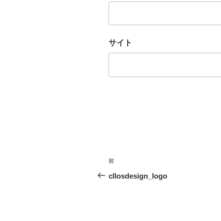
サイト
投
前
前
稿
の
cllosdesign_logo
投
ナ
稿
ビ