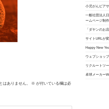
小児がんピア
一般社団法人日
ームページ制
「ダヤンのお
サイトURLが
Happy New Yea
ウェブショッ
リクルートツ
卓球メーカーW
とはありません。
※
が付いている欄は必