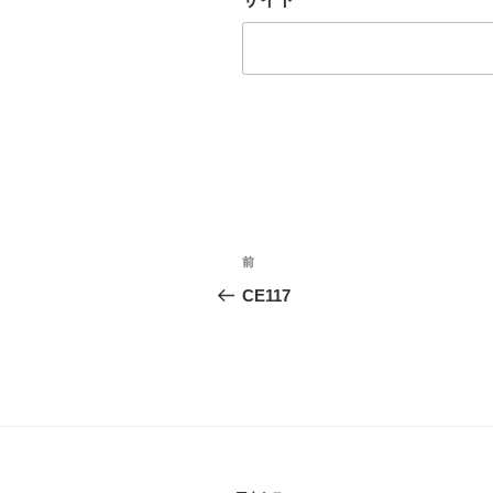
投
前
前
稿
の
CE117
投
ナ
稿
ビ
ゲ
ー
シ