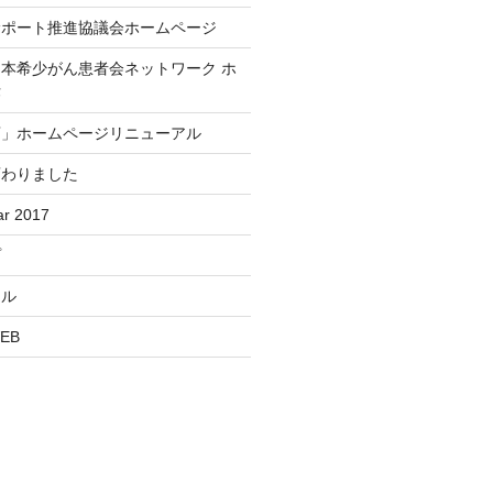
サポート推進協議会ホームページ
本希少がん患者会ネットワーク ホ
作
店」ホームページリニューアル
変わりました
r 2017
プ
ール
EB