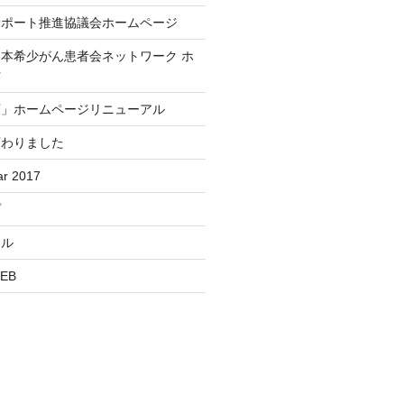
サポート推進協議会ホームページ
本希少がん患者会ネットワーク ホ
作
店」ホームページリニューアル
変わりました
r 2017
プ
ール
EB