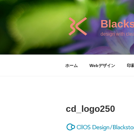
コ
ン
テ
Blacks
ン
ツ
design with clea
へ
ス
キ
ッ
ホーム
Webデザイン
印
プ
cd_logo250