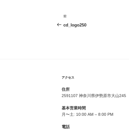
投
前
前
稿
の
cd_logo250
投
ナ
稿
ビ
ゲ
ー
シ
アクセス
ョ
住所
ン
2591107 神奈川県伊勢原市大山245
基本営業時間
月〜土: 10:00 AM – 8:00 PM
電話