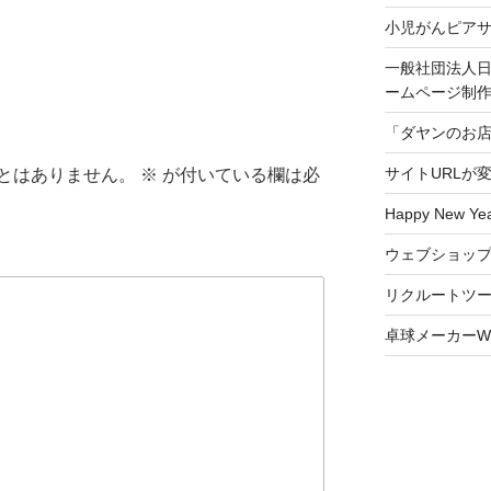
小児がんピア
一般社団法人日
ームページ制
「ダヤンのお
サイトURLが
とはありません。
※
が付いている欄は必
Happy New Yea
ウェブショッ
リクルートツ
卓球メーカーW