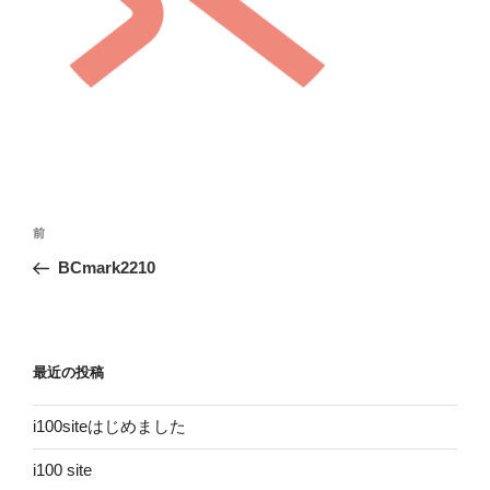
投
前
前
稿
の
BCmark2210
ナ
投
ビ
稿
ゲ
ー
最近の投稿
シ
i100siteはじめました
ョ
ン
i100 site