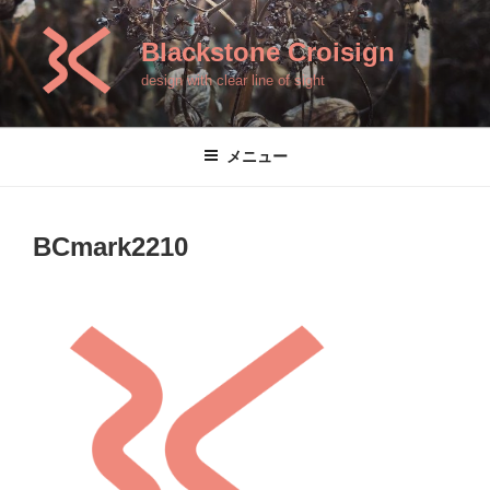
コ
ン
Blackstone Croisign
テ
design with clear line of sight
ン
ツ
へ
メニュー
ス
キ
ッ
BCmark2210
プ