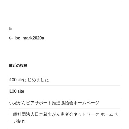
投
前
前
稿
の
bc_mark2020a
ナ
投
ビ
稿
ゲ
ー
最近の投稿
シ
i100siteはじめました
ョ
ン
i100 site
小児がんピアサポート推進協議会ホームページ
一般社団法人日本希少がん患者会ネットワーク ホームペ
ージ制作