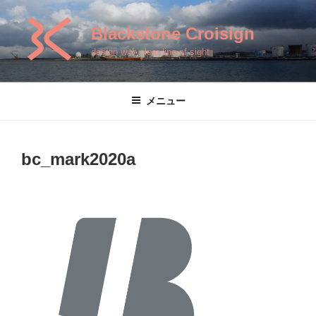
コ
ン
Blackstone Croisign
テ
design with clear line of sight
ン
ツ
へ
メニュー
ス
キ
ッ
bc_mark2020a
プ