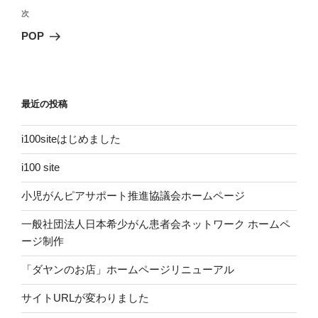
ビ
稿
次
次
ゲ
の
POP
投
ー
稿
シ
ョ
最近の投稿
ン
i100siteはじめました
i100 site
小児がんピアサポート推進協議会ホームページ
一般社団法人日本希少がん患者会ネットワーク ホームペ
ージ制作
「ダヤンのお店」ホームページリニューアル
サイトURLが変わりました