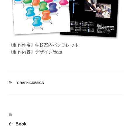
〔制作件名〕学校案内パンフレット
〔制作内容〕デザイン/data
カ
GRAPHICDESIGN
テ
ゴ
リ
ー
投
前
前
稿
の
Book
ナ
投