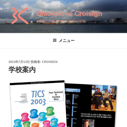
コ
ン
Blackstone Croisign
テ
design with clear line of sight
ン
ツ
へ
メニュー
ス
キ
ッ
投
2013年7月13日
投稿者:
CROISIGN
プ
稿
学校案内
日: