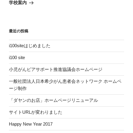
ゲ
の
学校案内
投
ー
稿
シ
ョ
最近の投稿
ン
i100siteはじめました
i100 site
小児がんピアサポート推進協議会ホームページ
一般社団法人日本希少がん患者会ネットワーク ホームペ
ージ制作
「ダヤンのお店」ホームページリニューアル
サイトURLが変わりました
Happy New Year 2017