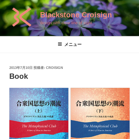
コ
ン
Blackstone Croisign
テ
design with clear line of sight
ン
ツ
へ
メニュー
ス
キ
ッ
投
2013年7月10日
投稿者:
CROISIGN
プ
稿
Book
日: