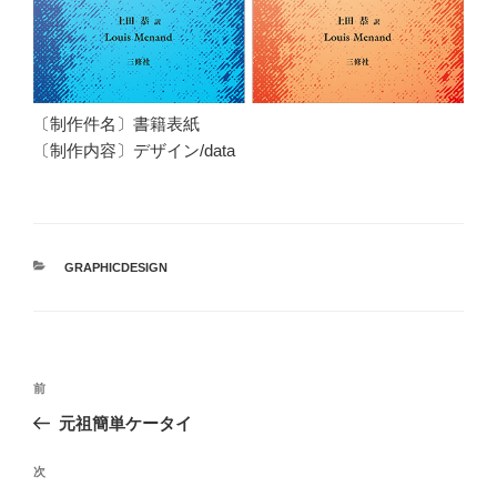
〔制作件名〕書籍表紙
〔制作内容〕デザイン/data
カ
GRAPHICDESIGN
テ
ゴ
リ
ー
投
前
前
稿
の
元祖簡単ケータイ
ナ
投
ビ
稿
次
次