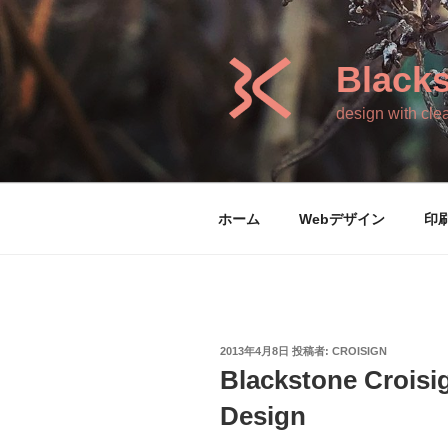
コ
ン
テ
Blacks
ン
ツ
design with clea
へ
ス
キ
ッ
ホーム
Webデザイン
印
プ
投
2013年4月8日
投稿者:
CROISIGN
稿
Blackstone Croisi
日:
Design