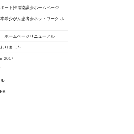
サポート推進協議会ホームページ
本希少がん患者会ネットワーク ホ
作
店」ホームページリニューアル
変わりました
r 2017
プ
ール
EB