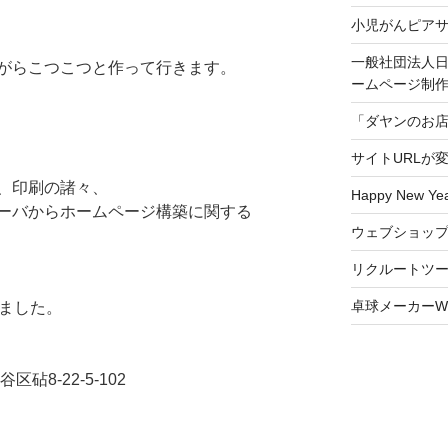
小児がんピア
一般社団法人日
がらこつこつと作って行きます。
ームページ制
「ダヤンのお
サイトURLが
、印刷の諸々、
Happy New Yea
ーバからホームページ構築に関する
ウェブショッ
リクルートツ
卓球メーカーW
えました。
谷区砧8-22-5-102