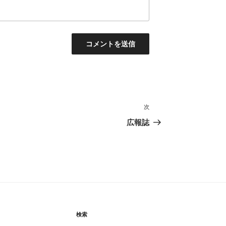
次
次
の
広報誌
投
稿
検索