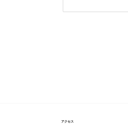
投
稿
ナ
ビ
ゲ
ー
シ
アクセス