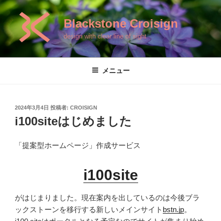
コ
ン
Blackstone Croisign
テ
design with clear line of sight
ン
ツ
へ
メニュー
ス
キ
ッ
投
2024年3月4日
投稿者:
CROISIGN
プ
稿
i100siteはじめました
日:
「提案型ホームページ」作成サービス
i100site
がはじまりました。現在案内を出しているのは今後ブラ
ックストーンを移行する新しいメインサイト
bstn.jp
。