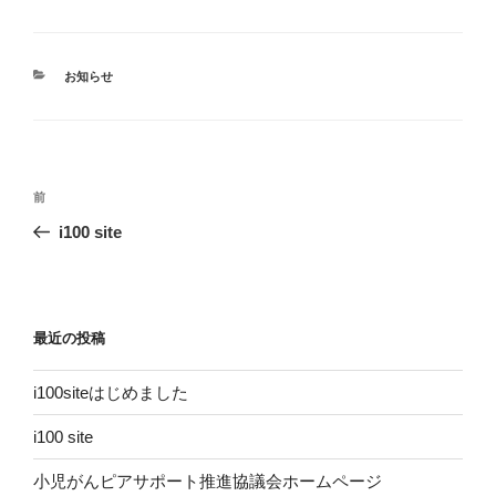
カ
お知らせ
テ
ゴ
リ
ー
投
前
前
稿
の
i100 site
ナ
投
ビ
稿
ゲ
ー
最近の投稿
シ
i100siteはじめました
ョ
ン
i100 site
小児がんピアサポート推進協議会ホームページ